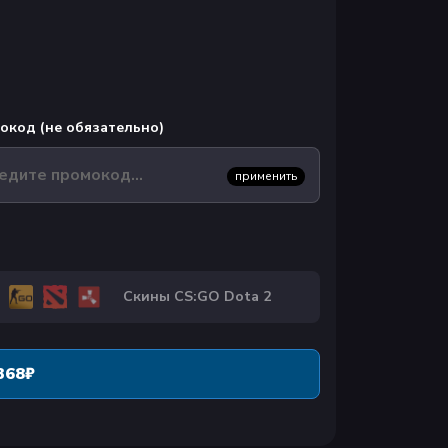
окод (не обязательно)
применить
Скины CS:GO Dota 2
368
₽