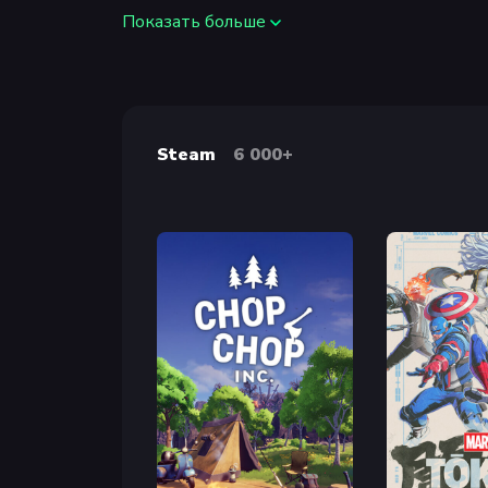
Показать больше
7 игровых персонажей
Бэтмен, Джим Гордон, Робин, Найтвинг, 
устройствами, благодаря которым вы раск
тайн и сюрпризов.
Steam
6 000+
100 костюмов
Вас ждут множество Бэткостюмов, вдохно
персонажа.
Более 20 транспортных средств
Целый ряд Бэтмобилей и Бэтциклов для ст
Тумблер.
Более 250 единиц реквизита и троф
Используйте широкий спектр предметов, ч