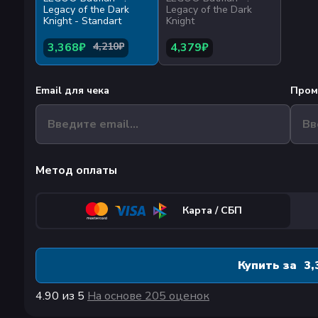
Legacy of the Dark
Legacy of the Dark
Knight - Standart
Knight
3,368₽
4,210₽
4,379₽
Email для чека
Пром
Метод оплаты
Карта / СБП
Купить за
3,
4.90
из 5
На основе
205 оценок