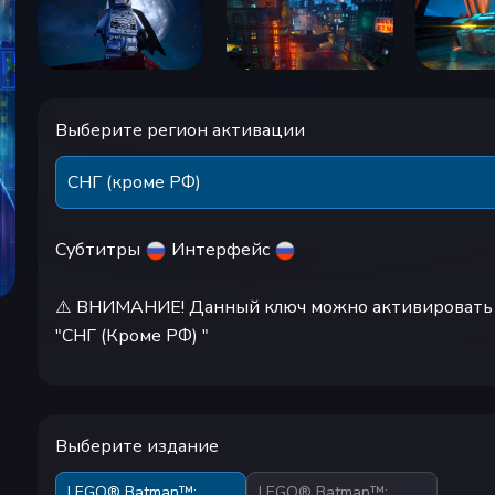
Выберите регион активации
СНГ (кроме РФ)
Субтитры
Интерфейс
⚠️ ВНИМАНИЕ! Данный ключ можно активировать т
"СНГ (Кроме РФ) "
Выберите издание
LEGO® Batman™:
LEGO® Batman™: