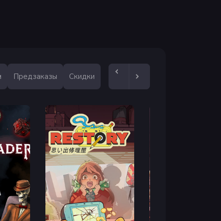
альными навыками и фирменными
е захватывающий мир Готэм-сити, полный
м
Предзаказы
Скидки
альные наряды для каждого игрового
ьтовые тачки, такие как легендарный
ировать свои достижения.