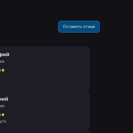
Оставить отзыв
рий
025
ний
025
уто