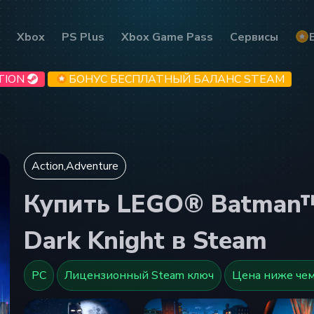
Xbox
PS Plus
Xbox Game Pass
Сервисы
TION
БОНУС БЕСПЛАТНЫЙ БАЛАНС STEAM
Action,Adventure
Купить LEGO® Batman™:
Dark Knight в Steam
PC
Лицензионный Steam ключ
Цена ниже чем