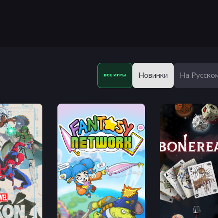
Бэтгерл, Женщина-кошка и Талия аль Гул обладают уник
рываете преступления, проходите испытания и исследует
Новинки
На Русско
ВСЕ ИГРЫ
вленных 86-летней историей Бэтмена, а также индивиду
ильной езды по открытому миру Готэм-сити. Включая кул
еев для Бэтпещеры
тобы украсить Бэтпещеру по своему вкусу и продемонстр