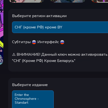
Выберите регион активации
СНГ (кроме РФ) кроме BY
Субтитры
Интерфейс
⚠️ ВНИМАНИЕ! Данный ключ можно активировать т
"СНГ (Кроме РФ) Кроме Беларусь"
Выберите издание
Enter the
Chronosphere -
Standart