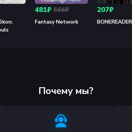
сториями. Выполняйте миссии, чтобы изучить новые спо
481₽
207₽
566₽
бые хроно-сферы для огромных наград. И слушайте, как к
ōkon:
Fantasy Network
BONEREADER
ouls
Почему мы?