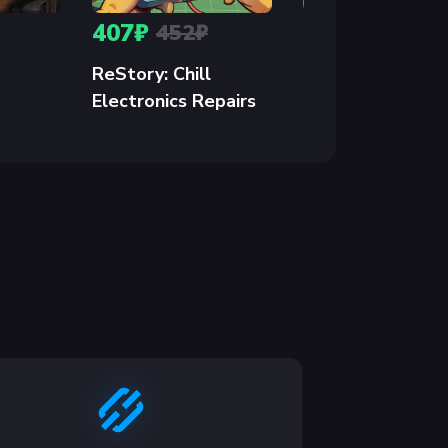
собности или расширить игру новыми
407₽
760₽
452₽
894₽
оманда спорит, чья очередь мыть посуду.
ReStory: Chill
Sovereign Towe
Electronics Repairs