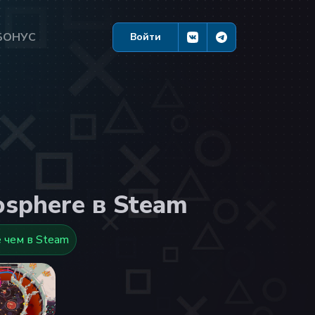
БОНУС
Войти
osphere в Steam
 чем в Steam