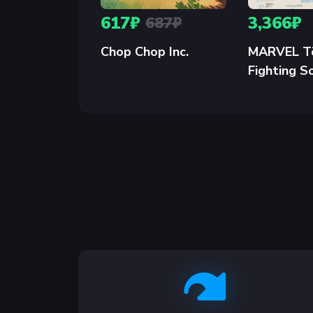
персонажей с инопланетными навыками и и
617₽
3,366₽
687₽
угрозами и испытаниями. Завоевывайте осо
Chop Chop Inc.
MARVEL T
Fighting S