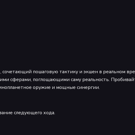
р, сочетающий пошаговую тактику и экшен в реальном врем
тскими сферами, поглощающими саму реальность. Пробива
 инопланетное оружие и мощные синергии.
ование следующего хода.
враги заморожены. Когда вы двигаетесь — двигается всё 
т пуль, перезаряжайте дробовик, сбивайте врагов в ямы