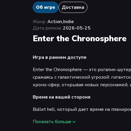
Об игре
Доставка
Жанр:
Action,Indie
Дата релиза:
2026-05-25
Enter the Chronosphere
Игра в раннем доступе
Enter the Chronosphere — это рогалик-шуте
сражаясь с галактической угрозой: гиган
хроно-сфер, открывая новых персонажей,
Время на вашей стороне
Bullet hell, который дает время на планир
Между ходами пули зависают в воздухе, а 
Показать больше
осторожным планированием. Уклоняйтесь о