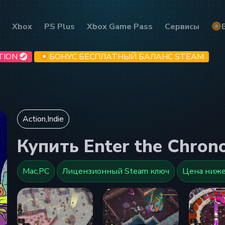
Xbox
PS Plus
Xbox Game Pass
Сервисы
TION
БОНУС БЕСПЛАТНЫЙ БАЛАНС STEAM
Action,Indie
Купить Enter the Chron
Mac,PC
Лицензионный Steam ключ
Цена ниже