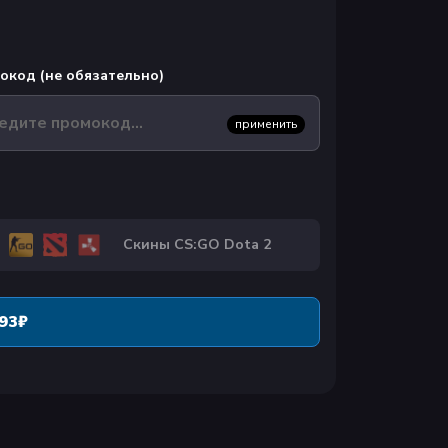
окод (не обязательно)
применить
Скины CS:GO Dota 2
93
₽