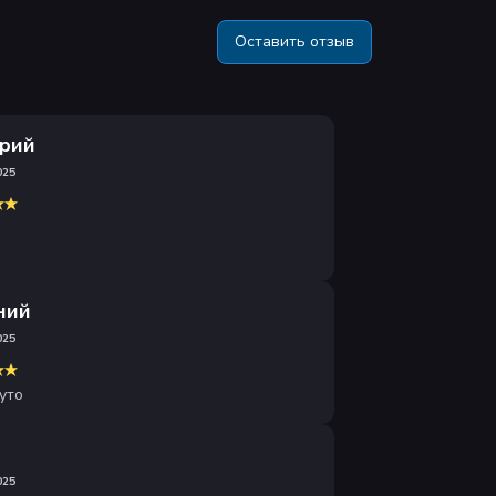
Оставить отзыв
рий
025
ний
025
уто
а
025