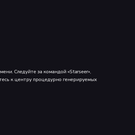
ени. Следуйте за командой «Starseer»,
йтесь к центру процедурно генерируемых
остальное. Чередуйте смелые действия с
, вызывайте артиллерийский удар или