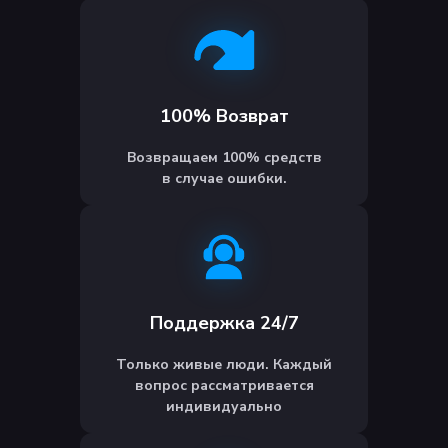
100% Возврат
Возвращаем 100% средств
в случае ошибки.
Поддержка 24/7
Только живые люди. Каждый
вопрос рассматривается
индивидуально