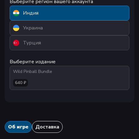
Выберите регион вашего аккаунта
Индия
Украина
Турция
Выберите издание
Wild Pinball Bundle
640 ₽
Об игре
Доставка