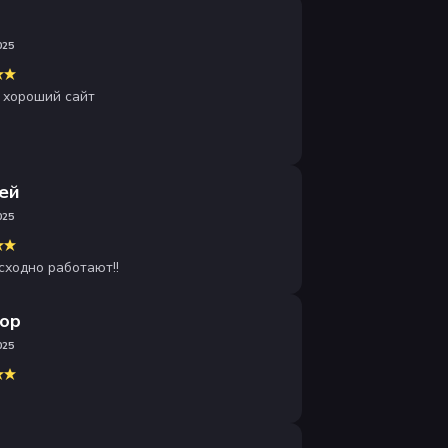
а
025
 хороший сайт
ей
025
сходно работают!!
ор
025