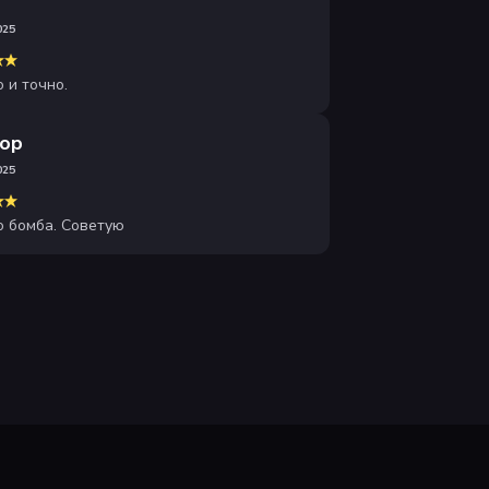
025
 и точно.
ор
025
о бомба. Советую