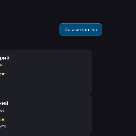
Оставить отзыв
рий
025
ний
025
уто