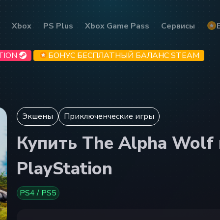
Xbox
PS Plus
Xbox Game Pass
Сервисы
TION
БОНУС БЕСПЛАТНЫЙ БАЛАНС STEAM
Экшены
Приключенческие игры
Купить The Alpha Wolf
PlayStation
PS4 / PS5