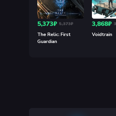
5,373₽
3,868₽
5,373₽
The Relic: First
Voidtrain
Guardian