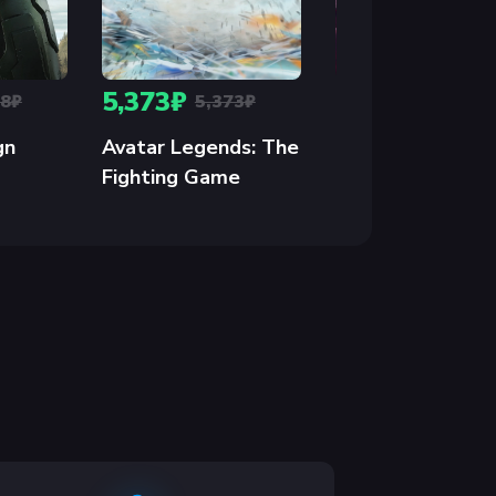
5,373₽
2,123₽
48₽
5,373₽
2,123₽
gn
Avatar Legends: The
CULTIC
Fighting Game