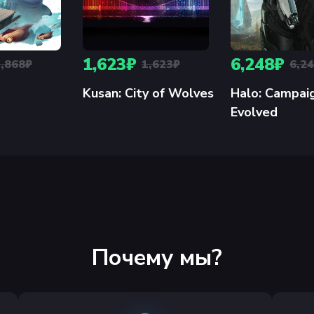
1,623₽
6,248₽
3,868₽
1,623₽
6,2
Kusan: City of Wolves
Halo: Campai
Evolved
Почему мы?