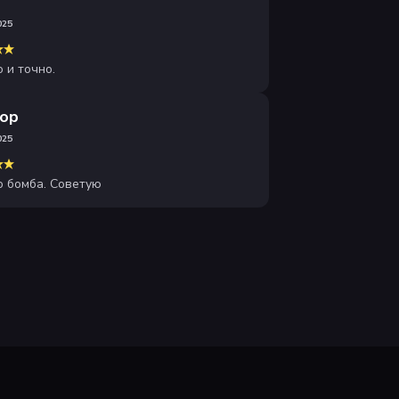
025
 и точно.
ор
025
о бомба. Советую