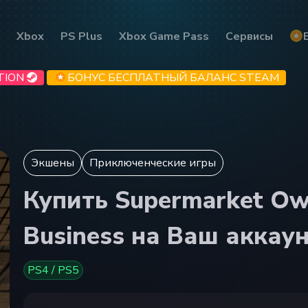
Xbox
PS Plus
Xbox Game Pass
Сервисы
TION
БОНУС БЕСПЛАТНЫЙ БАЛАНС STEAM
Экшены
Приключенческие игры
Купить Supermarket Own
Business на Ваш аккаун
PS4 / PS5