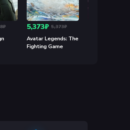
5,373₽
2,123₽
48₽
5,373₽
2,123₽
gn
Avatar Legends: The
CULTIC
Fighting Game