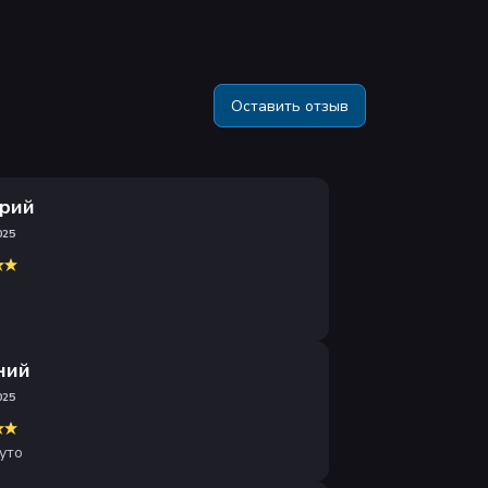
Оставить отзыв
рий
025
ний
025
уто