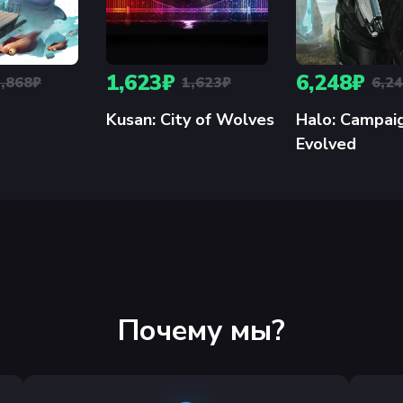
1,623₽
6,248₽
3,868₽
1,623₽
6,2
Kusan: City of Wolves
Halo: Campai
Evolved
Почему мы?