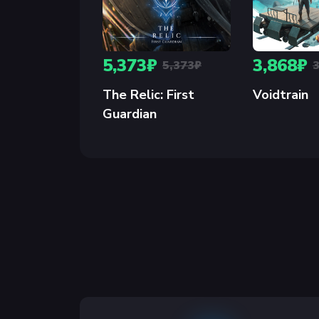
5,373₽
3,868₽
5,373₽
The Relic: First
Voidtrain
Guardian