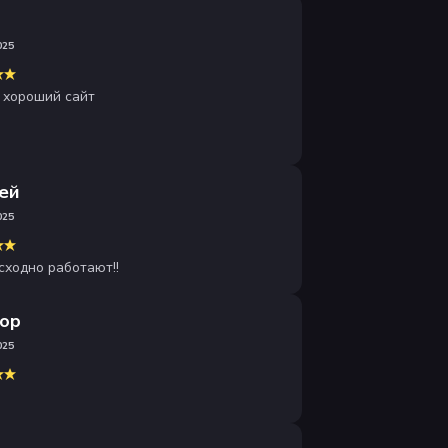
а
025
 хороший сайт
ей
025
сходно работают!!
ор
025