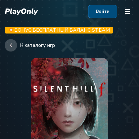
Войти
БОНУС БЕСПЛАТНЫЙ БАЛАНС STEAM
К каталогу игр