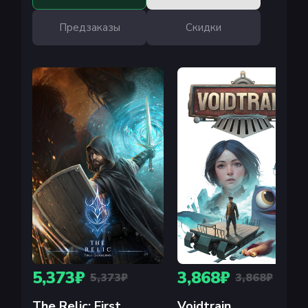
Предзаказы
Скидки
5,373₽
3,868₽
5,373₽
3,868₽
The Relic: First
Voidtrain