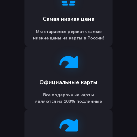
Самая низкая цена
Мы стараемся держать самые
низкие цены на карты в России!
Официальные карты
Все подарочные карты
являются на 100% подлинные