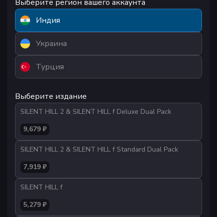
Выберите регион вашего аккаунта
Индия
Украина
Турция
Выберите издание
SILENT HILL 2 & SILENT HILL f Deluxe Dual Pack
9,679 ₽
SILENT HILL 2 & SILENT HILL f Standard Dual Pack
7,919 ₽
SILENT HILL f
5,279 ₽