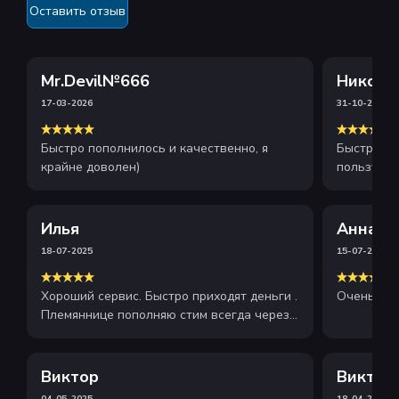
Оставить отзыв
Mr.Devil№666
Никола
17-03-2026
31-10-2025
Быстро пополнилось и качественно, я
Быстрое и
крайне доволен)
пользуюсь
рекоменду
Илья
Анна
18-07-2025
15-07-2025
Хороший сервис. Быстро приходят деньги .
Очень хор
Племяннице пополняю стим всегда через
этот сайт . Рекомендую
Виктор
Виктор