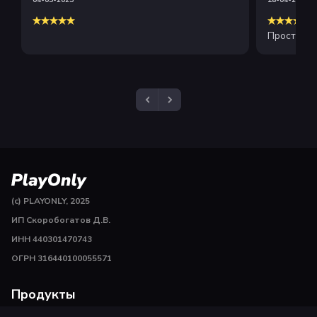
04-05-2025
18-04-2025
Просто и 
(c) PLAYONLY, 2025
ИП Скоробогатов Д.В.
ИНН 440301470743
ОГРН 316440100055571
Продукты
Пополнить Steam