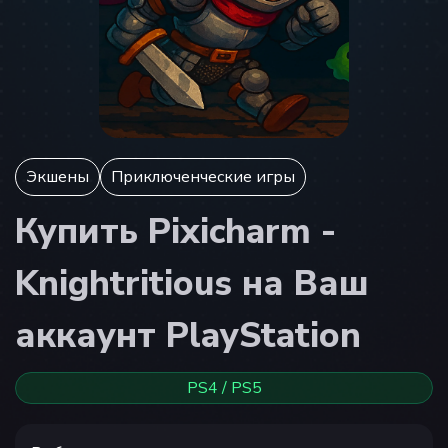
Экшены
Приключенческие игры
Купить Pixicharm -
Knightritious на Ваш
аккаунт PlayStation
PS4 / PS5