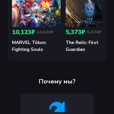
10,123₽
5,373₽
10,123₽
5,373₽
MARVEL Tōkon:
The Relic: First
Fighting Souls
Guardian
Почему мы?