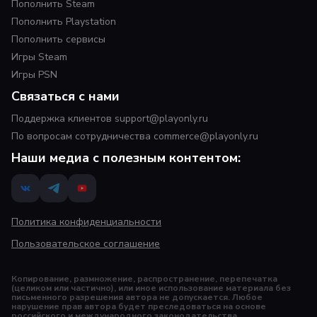
Пополнить Steam
Пополнить Playstation
Пополнить сервисы
Игры Steam
Игры PSN
Связаться с нами
Поддержка клиентов support@playonly.ru
По вопросам сотрудничества commerce@playonly.ru
Наши медиа с полезным контентом:
Политика конфиденциальности
Пользовательское соглашение
Копирование, размножение, распространение, перепечатка
(целиком или частично), или иное использование материала без
письменного разрешения автора не допускается. Любое
нарушение прав автора будет преследоваться на основе
российского и международного законодательства