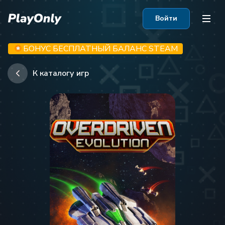
Войти
БОНУС БЕСПЛАТНЫЙ БАЛАНС STEAM
К каталогу игр