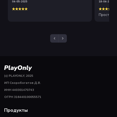
04-05-2025
18-04-2025
Просто и 
(c) PLAYONLY, 2025
ИП Скоробогатов Д.В.
ИНН 440301470743
ОГРН 316440100055571
Продукты