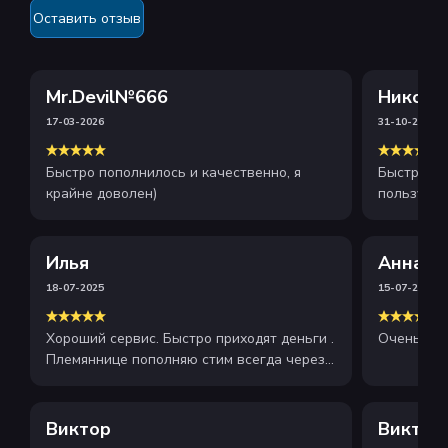
Оставить отзыв
Mr.Devil№666
Никола
17-03-2026
31-10-2025
Быстро пополнилось и качественно, я
Быстрое и
крайне доволен)
пользуюсь
рекоменду
Илья
Анна
18-07-2025
15-07-2025
Хороший сервис. Быстро приходят деньги .
Очень хор
Племяннице пополняю стим всегда через
этот сайт . Рекомендую
Виктор
Виктор