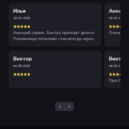
Илья
Анна
18-07-2025
15-07-2025
Хороший сервис. Быстро приходят деньги .
Очень хор
Племяннице пополняю стим всегда через
этот сайт . Рекомендую
Виктор
Виктор
04-05-2025
18-04-2025
Просто и 