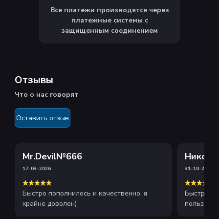
Все платежи производятся через
платежные системы с
защищенным соединением
Отзывы
Что о нас говорят
Оставить отзыв
Mr.Devil№666
Никола
17-03-2026
31-10-2025
Быстро пополнилось и качественно, я
Быстрое и
крайне доволен)
пользуюсь
рекоменду