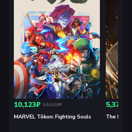
10,123₽
5,373₽
10,123₽
MARVEL Tōkon: Fighting Souls
The Relic: