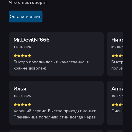
Что о нас говорят
Оставить отзыв
Mr.Devil№666
Никола
17-03-2026
31-10-2025
Быстро пополнилось и качественно, я
Быстрое и
крайне доволен)
пользуюсь
рекоменду
Илья
Анна
18-07-2025
15-07-2025
Хороший сервис. Быстро приходят деньги .
Очень хор
Племяннице пополняю стим всегда через
этот сайт . Рекомендую