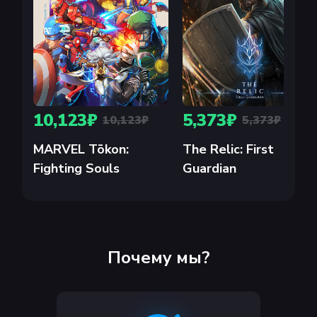
10,123₽
5,373₽
10,123₽
5,373₽
MARVEL Tōkon:
The Relic: First
Fighting Souls
Guardian
Почему мы?