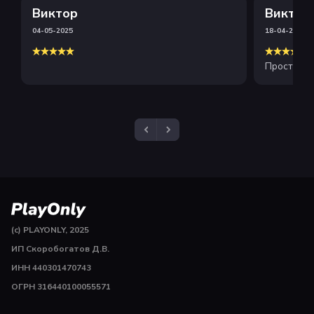
Виктор
Виктор
04-05-2025
18-04-2025
Просто и 
(c) PLAYONLY, 2025
ИП Скоробогатов Д.В.
ИНН 440301470743
ОГРН 316440100055571