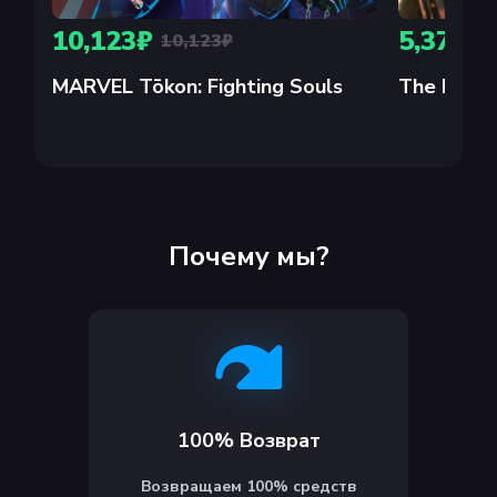
10,123₽
5,373₽
10,123₽
MARVEL Tōkon: Fighting Souls
The Relic:
Почему мы?
100% Возврат
Возвращаем 100% средств