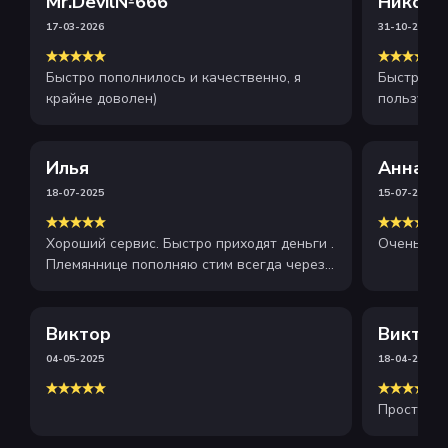
Mr.Devil№666
Никола
17-03-2026
31-10-2025
Быстро пополнилось и качественно, я
Быстрое и
крайне доволен)
пользуюсь
рекоменду
Илья
Анна
18-07-2025
15-07-2025
Хороший сервис. Быстро приходят деньги .
Очень хор
Племяннице пополняю стим всегда через
этот сайт . Рекомендую
Виктор
Виктор
04-05-2025
18-04-2025
Просто и 