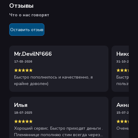
Отзывы
Что о нас говорят
Оставить отзыв
Mr.Devil№666
Никола
17-03-2026
31-10-2025
Быстро пополнилось и качественно, я
Быстрое и
крайне доволен)
пользуюсь
рекоменду
Илья
Анна
18-07-2025
15-07-2025
Хороший сервис. Быстро приходят деньги .
Очень хор
Племяннице пополняю стим всегда через