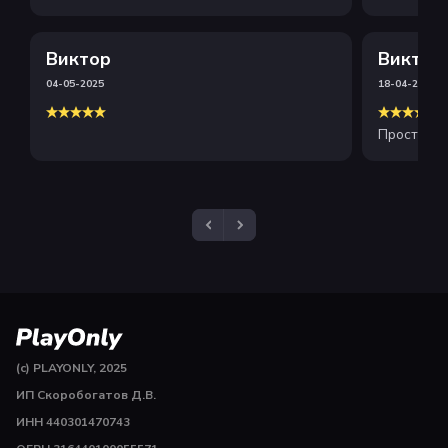
этот сайт . Рекомендую
Виктор
Виктор
04-05-2025
18-04-2025
Просто и 
(c) PLAYONLY, 2025
ИП Скоробогатов Д.В.
ИНН 440301470743