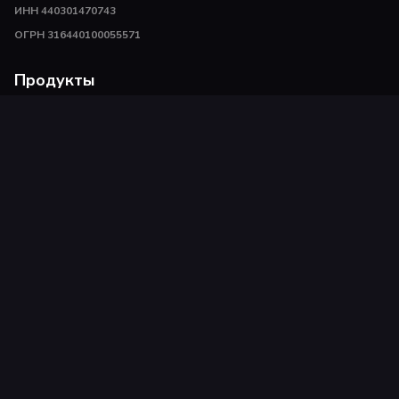
ИНН 440301470743
ОГРН 316440100055571
Продукты
Пополнить Steam
Пополнить Playstation
Пополнить сервисы
Игры Steam
Игры PSN
Связаться с нами
Поддержка клиентов support@playonly.ru
По вопросам сотрудничества commerce@playonly.ru
Наши медиа с полезным контентом:
Политика конфиденциальности