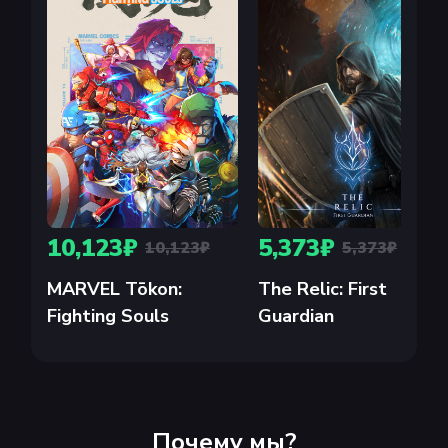
10,123₽
5,373₽
10,123₽
5,373₽
MARVEL Tōkon:
The Relic: First
Fighting Souls
Guardian
Почему мы?