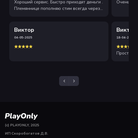
Хороший сервис. Быстро приходят деньги .
Очень хор
Племяннице пополняю стим всегда через
этот сайт . Рекомендую
Виктор
Виктор
04-05-2025
18-04-2025
Просто и 
(c) PLAYONLY, 2025
ИП Скоробогатов Д.В.