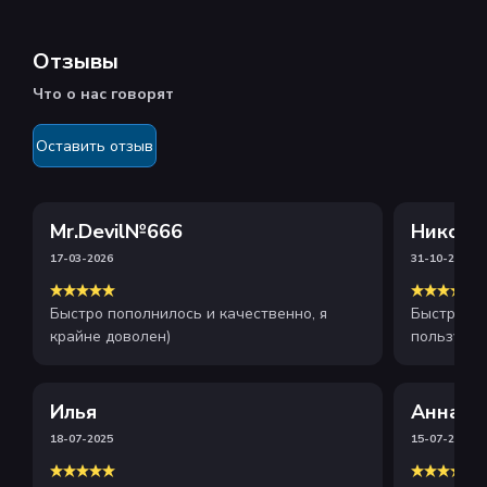
Отзывы
Что о нас говорят
Оставить отзыв
Mr.Devil№666
Никола
17-03-2026
31-10-2025
Быстро пополнилось и качественно, я
Быстрое и
крайне доволен)
пользуюсь
рекоменду
Илья
Анна
18-07-2025
15-07-2025