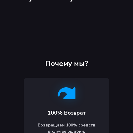
Почему мы?
100% Возврат
Возвращаем 100% средств
в случае ошибки.