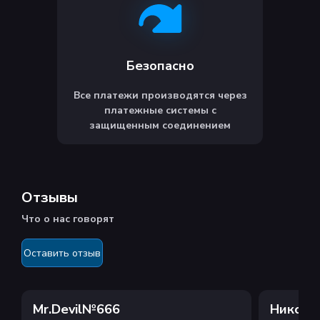
Безопасно
Все платежи производятся через
платежные системы с
защищенным соединением
Отзывы
Что о нас говорят
Оставить отзыв
Mr.Devil№666
Никола