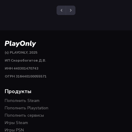
(c) PLAYONLY, 2025
ИП Скоробогатов Д.В.
ИНН 440301470743
ОГРН 316440100055571
Продукты
Пополнить Steam
Пополнить Playstation
Пополнить сервисы
Игры Steam
Игры PSN