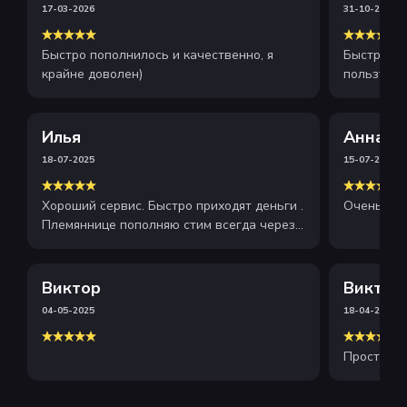
17-03-2026
31-10-2025
Быстро пополнилось и качественно, я
Быстрое и
крайне доволен)
пользуюсь
рекоменду
Илья
Анна
18-07-2025
15-07-2025
Хороший сервис. Быстро приходят деньги .
Очень хор
Племяннице пополняю стим всегда через
этот сайт . Рекомендую
Виктор
Виктор
04-05-2025
18-04-2025
Просто и 