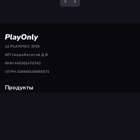
(c) PLAYONLY, 2025
ИП Скоробогатов Д.В.
ИНН 440301470743
ОГРН 316440100055571
Продукты
Пополнить Steam
Пополнить Playstation
Пополнить сервисы
Игры Steam
Игры PSN
Связаться с нами