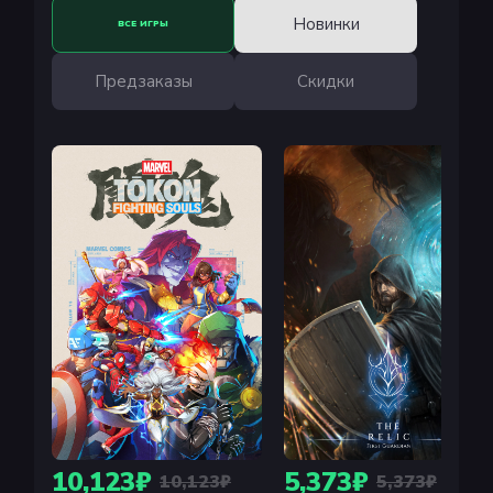
Новинки
ВСЕ ИГРЫ
Предзаказы
Скидки
10,123₽
5,373₽
10,123₽
5,373₽