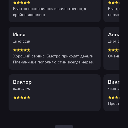
Быстро пополнилось и качественно, я
Быстрое и
крайне доволен)
пользуюсь
рекоменду
Илья
Анна
18-07-2025
15-07-2025
Хороший сервис. Быстро приходят деньги .
Очень хор
Племяннице пополняю стим всегда через
этот сайт . Рекомендую
Виктор
Виктор
04-05-2025
18-04-2025
Просто и 