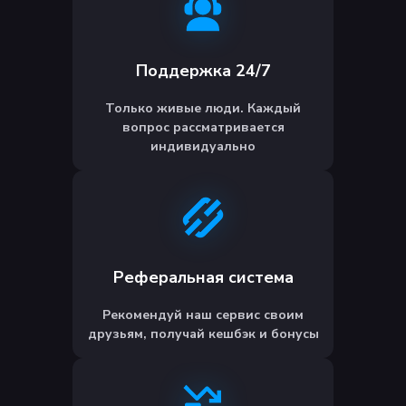
Поддержка 24/7
Только живые люди. Каждый
вопрос рассматривается
индивидуально
Реферальная система
Рекомендуй наш сервис своим
друзьям, получай кешбэк и бонусы