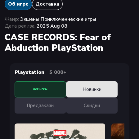
Об игре
Доставка
Жанр:
Экшены Приключенческие игры
Дата релиза:
2025 Aug 08
CASE RECORDS: Fear of
Abduction PlayStation
Playstation
5 000+
Новинки
ВСЕ ИГРЫ
Предзаказы
Скидки