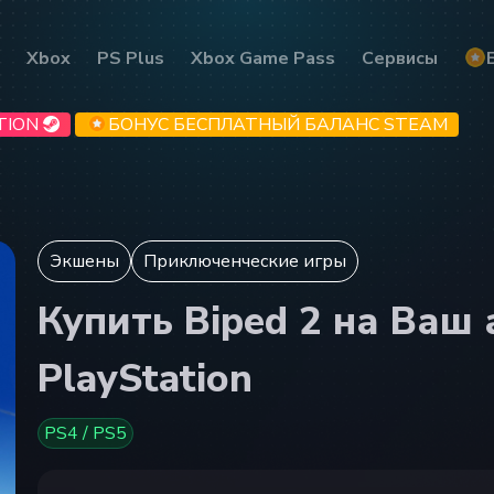
Xbox
PS Plus
Xbox Game Pass
Сервисы
TION
БОНУС БЕСПЛАТНЫЙ БАЛАНС STEAM
Экшены
Приключенческие игры
Купить Biped 2 на Ваш
PlayStation
PS4 / PS5