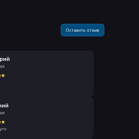
Оставить отзыв
рий
025
ний
025
уто