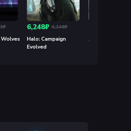
6,248₽
5,373₽
23₽
6,248₽
5,373₽
f Wolves
Halo: Campaign
Avatar Legends:
Evolved
Fighting Game