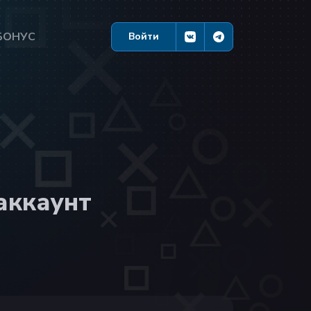
БОНУС
Войти
 аккаунт