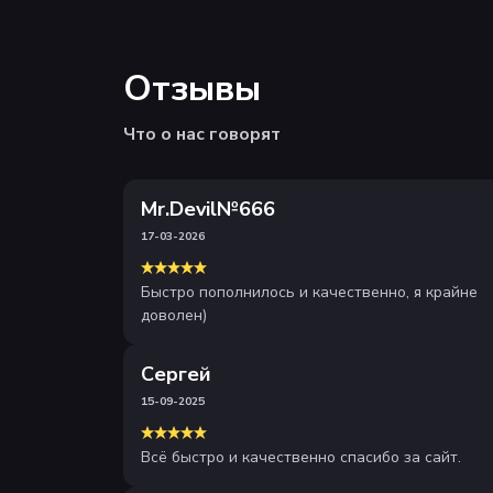
Отзывы
Что о нас говорят
Mr.Devil№666
17-03-2026
Быстро пополнилось и качественно, я крайне
доволен)
Сергей
15-09-2025
Всё быстро и качественно спасибо за сайт.