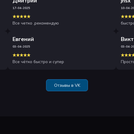
Дмитрий
jnsx
17-04-2025
10-04-2
Все четко ,рекомендую
быстро
Евгений
Викт
03-04-2025
03-04-2
Все чётко быстро и супер
Прост
Отзывы в VK