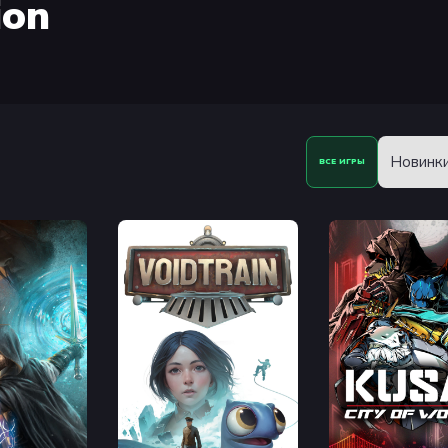
ion
Новинк
ВСЕ ИГРЫ