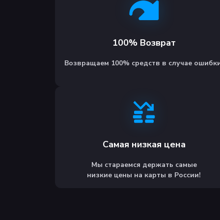
100% Возврат
Возвращаем 100% средств в случае ошибки
Самая низкая цена
Мы стараемся держать самые
низкие цены на карты в России!