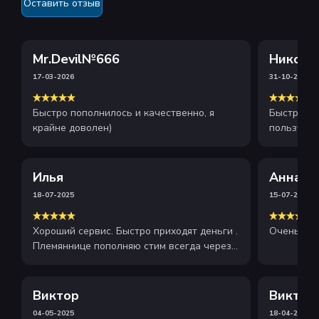
Оставить отзыв
Mr.Devil№666
Никола
17-03-2026
31-10-2025
Быстро пополнилось и качественно, я
Быстрое и
крайне доволен)
пользуюсь
рекоменду
Илья
Анна
18-07-2025
15-07-2025
Хороший сервис. Быстро приходят деньги .
Очень хор
Племяннице пополняю стим всегда через
этот сайт . Рекомендую
Виктор
Виктор
04-05-2025
18-04-2025