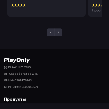
Просто и 
(c) PLAYONLY, 2025
ИП Скоробогатов Д.В.
ИНН 440301470743
ОГРН 316440100055571
Продукты
Пополнить Steam