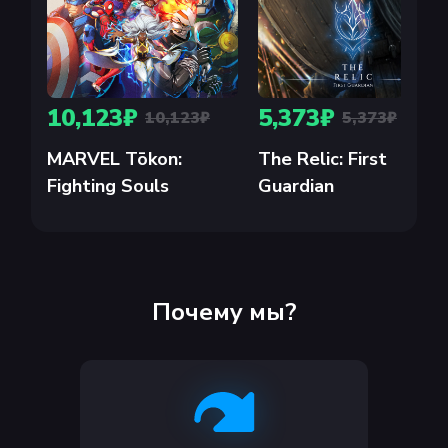
10,123₽
5,373₽
10,123₽
5,373₽
MARVEL Tōkon:
The Relic: First
Fighting Souls
Guardian
Почему мы?