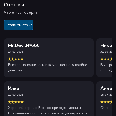
Отзывы
Что о нас говорят
Оставить отзыв
Mr.Devil№666
Никол
17-03-2026
31-10-2025
Быстро пополнилось и качественно, я крайне
Быстрое 
доволен)
пользуюс
Илья
Анна
18-07-2025
15-07-2025
Хороший сервис. Быстро приходят деньги .
Очень х
Племяннице пополняю стим всегда через этот