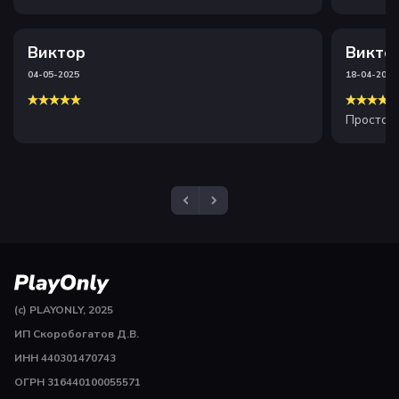
сайт . Рекомендую
Виктор
Викто
04-05-2025
18-04-2025
Просто и
(c) PLAYONLY, 2025
ИП Скоробогатов Д.В.
ИНН 440301470743
ОГРН 316440100055571