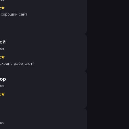
 хороший сайт
ей
025
сходно работают!!
ор
025
025