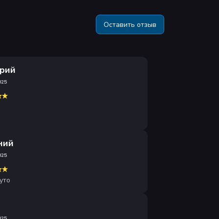
Оставить отзыв
рий
025
ний
025
уто
а
025