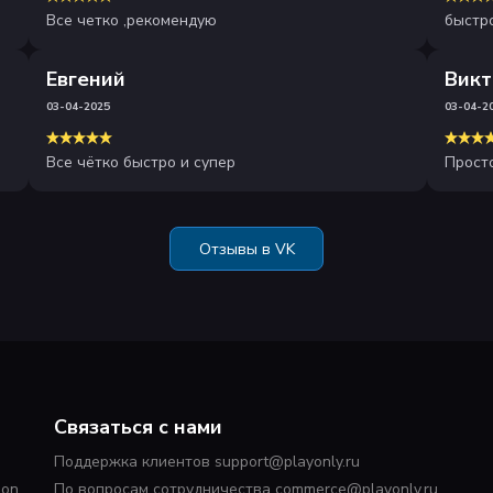
Все четко ,рекомендую
быстро
Евгений
Викт
03-04-2025
03-04-2
Все чётко быстро и супер
Прост
Отзывы в VK
Связаться с нами
Поддержка клиентов support@playonly.ru
ion
По вопросам сотрудничества commerce@playonly.ru