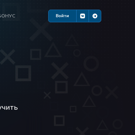
БОНУС
Войти
учить