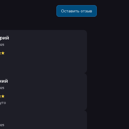
Оставить отзыв
рий
025
ний
025
уто
а
025