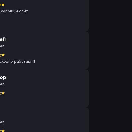
 хороший сайт
ей
025
сходно работают!!
ор
025
025